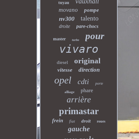
vauxhall
tuyau
movano
pompe
talento
nv300
droite
pare-chocs
pour
master
turbo
vivaro
original
diesel
direction
vitesse
opel
cdti
porte
phare
alliage
arrière
primastar
frein
droit
fiat
roues
gauche