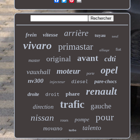
arrière
vitesse
frein
tuyau
neuf
vivaro
primastar
fiat
alliage
avant
original
cdti
master
opel
moteur
vauxhall
porte
nv300
diesel
pare-chocs
injecteur
renault
phare
droite
droit
trafic
gauche
direction
pour
nissan
pompe
roues
talento
movano
turbo