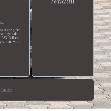
renault
te.
as si une pièce
eau tuyau de
19831R Il est
oyez-nous votre
ilisation