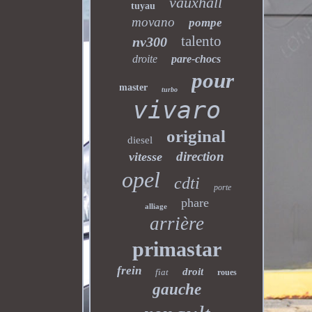
vauxhall
tuyau
movano
pompe
talento
nv300
droite
pare-chocs
pour
master
turbo
vivaro
original
diesel
direction
vitesse
opel
cdti
porte
phare
alliage
arrière
primastar
frein
droit
fiat
roues
gauche