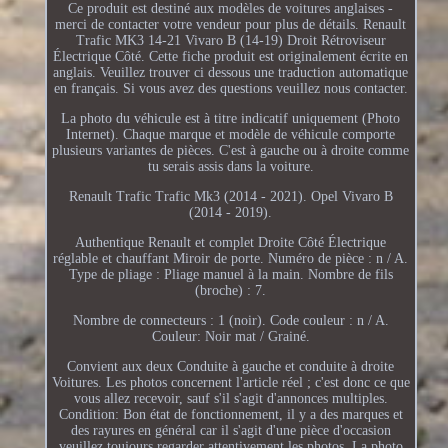
Ce produit est destiné aux modèles de voitures anglaises -
merci de contacter votre vendeur pour plus de détails. Renault
Trafic MK3 14-21 Vivaro B (14-19) Droit Rétroviseur
Électrique Côté. Cette fiche produit est originalement écrite en
anglais. Veuillez trouver ci dessous une traduction automatique
en français. Si vous avez des questions veuillez nous contacter.
La photo du véhicule est à titre indicatif uniquement (Photo
Internet). Chaque marque et modèle de véhicule comporte
plusieurs variantes de pièces. C'est à gauche ou à droite comme
tu serais assis dans la voiture.
Renault Trafic Trafic Mk3 (2014 - 2021). Opel Vivaro B
(2014 - 2019).
Authentique Renault et complet Droite Côté Électrique
réglable et chauffant Miroir de porte. Numéro de pièce : n / A.
Type de pliage : Pliage manuel à la main. Nombre de fils
(broche) : 7.
Nombre de connecteurs : 1 (noir). Code couleur : n / A.
Couleur: Noir mat / Grainé.
Convient aux deux Conduite à gauche et conduite à droite
Voitures. Les photos concernent l'article réel ; c'est donc ce que
vous allez recevoir, sauf s'il s'agit d'annonces multiples.
Condition: Bon état de fonctionnement, il y a des marques et
des rayures en général car il s'agit d'une pièce d'occasion
veuillez toujours regarder attentivement les photos. La photo