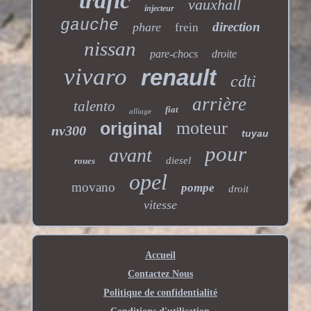
trafic
vauxhall
injecteur
gauche
direction
phare
frein
nissan
pare-chocs
droite
vivaro
renault
cdti
arrière
talento
fiat
alliage
moteur
original
nv300
tuyau
pour
avant
diesel
roues
opel
movano
pompe
droit
vitesse
Accueil
Contactez Nous
Politique de confidentialité