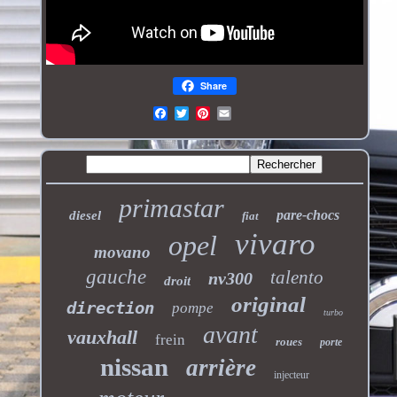
Share
primastar
pare-chocs
diesel
fiat
vivaro
opel
movano
gauche
talento
nv300
droit
original
direction
pompe
turbo
avant
vauxhall
frein
roues
porte
nissan
arrière
injecteur