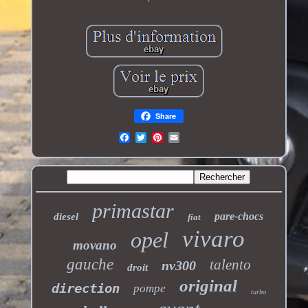
Share
primastar
pare-chocs
diesel
fiat
vivaro
opel
movano
gauche
talento
nv300
droit
original
direction
pompe
turbo