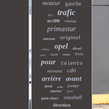
moteur
gauche
trafic
fiat
nv300
vitesse
primastar
original
injecteur
opel
diesel
alliage
frein
tuyau
roues
neuf
pour
talento
cdti
movano
avant
arrière
pompe
droit
turbo
master
porte
vauxhall
pare-chocs
direction