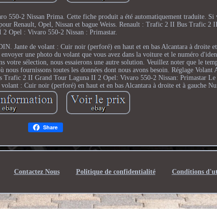
ro 550-2 Nissan Prima. Cette fiche produit a été automatiquement traduite. Si 
a pour Renault, Opel, Nissan et bague Weiss. Renault : Trafic 2 II Bus Trafic 2 
 2 Opel : Vivaro 550-2 Nissan : Primastar.
N. Jante de volant : Cuir noir (perforé) en haut et en bas Alcantara à droite e
nous envoyer une photo du volant que vous avez dans la voiture et le numéro d'iden
s votre sélection, nous essaierons une autre solution. Veuillez noter que le tem
où nous fournissons toutes les données dont nous avons besoin. Réglage Volant 
s Trafic 2 II Grand Tour Laguna II 2 Opel: Vivaro 550-2 Nissan: Primastar Le 
lant : Cuir noir (perforé) en haut et en bas Alcantara à droite et à gauche Nui
Share
Contactez Nous
Politique de confidentialité
Conditions d'ut