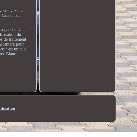
vous avez des
II Grand Tour
t à gauche. Cher
tification du
ps de traitement
Alcantara pour
cuir est un cuir
ts: Blanc.
ilisation