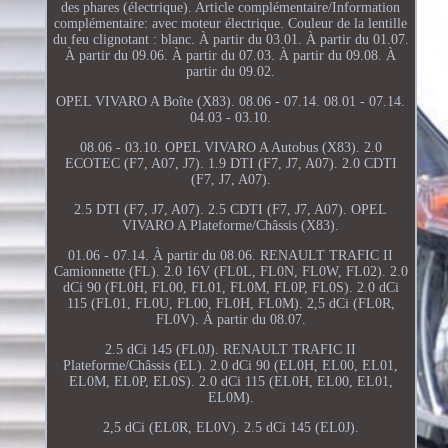
des phares (électrique). Article complémentaire/Information
complémentaire: avec moteur électrique. Couleur de la lentille
du feu clignotant : blanc. À partir du 03.01. À partir du 01.07.
À partir du 09.06. À partir du 07.03. À partir du 09.08. À
partir du 09.02.
OPEL VIVARO A Boîte (X83). 08.06 - 07.14. 08.01 - 07.14.
04.03 - 03.10.
08.06 - 03.10. OPEL VIVARO A Autobus (X83). 2.0
ECOTEC (F7, A07, J7). 1.9 DTI (F7, J7, A07). 2.0 CDTI
(F7, J7, A07).
2.5 DTI (F7, J7, A07). 2.5 CDTI (F7, J7, A07). OPEL
VIVARO A Plateforme/Châssis (X83).
01.06 - 07.14. À partir du 08.06. RENAULT TRAFIC II
Camionnette (FL). 2.0 16V (FL0L, FL0N, FL0W, FL02). 2.0
dCi 90 (FL0H, FL00, FL01, FL0M, FL0P, FL0S). 2.0 dCi
115 (FL01, FL0U, FL00, FL0H, FL0M). 2,5 dCi (FL0R,
FL0V). À partir du 08.07.
2.5 dCi 145 (FL0J). RENAULT TRAFIC II
Plateforme/Châssis (EL). 2.0 dCi 90 (EL0H, EL00, EL01,
EL0M, EL0P, EL0S). 2.0 dCi 115 (EL0H, EL00, EL01,
EL0M).
2,5 dCi (EL0R, EL0V). 2.5 dCi 145 (EL0J).