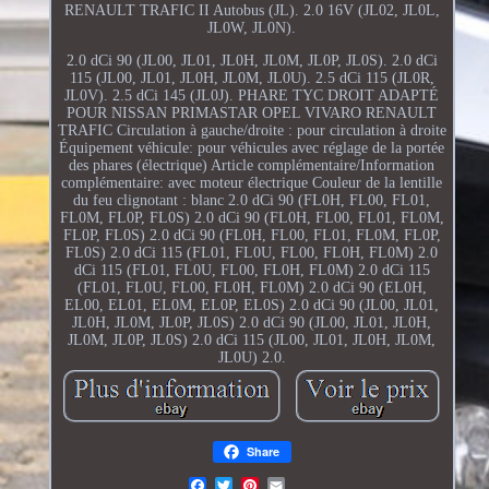
RENAULT TRAFIC II Autobus (JL). 2.0 16V (JL02, JL0L,
JL0W, JL0N).
2.0 dCi 90 (JL00, JL01, JL0H, JL0M, JL0P, JL0S). 2.0 dCi
115 (JL00, JL01, JL0H, JL0M, JL0U). 2.5 dCi 115 (JL0R,
JL0V). 2.5 dCi 145 (JL0J). PHARE TYC DROIT ADAPTÉ
POUR NISSAN PRIMASTAR OPEL VIVARO RENAULT
TRAFIC Circulation à gauche/droite : pour circulation à droite
Équipement véhicule: pour véhicules avec réglage de la portée
des phares (électrique) Article complémentaire/Information
complémentaire: avec moteur électrique Couleur de la lentille
du feu clignotant : blanc 2.0 dCi 90 (FL0H, FL00, FL01,
FL0M, FL0P, FL0S) 2.0 dCi 90 (FL0H, FL00, FL01, FL0M,
FL0P, FL0S) 2.0 dCi 90 (FL0H, FL00, FL01, FL0M, FL0P,
FL0S) 2.0 dCi 115 (FL01, FL0U, FL00, FL0H, FL0M) 2.0
dCi 115 (FL01, FL0U, FL00, FL0H, FL0M) 2.0 dCi 115
(FL01, FL0U, FL00, FL0H, FL0M) 2.0 dCi 90 (EL0H,
EL00, EL01, EL0M, EL0P, EL0S) 2.0 dCi 90 (JL00, JL01,
JL0H, JL0M, JL0P, JL0S) 2.0 dCi 90 (JL00, JL01, JL0H,
JL0M, JL0P, JL0S) 2.0 dCi 115 (JL00, JL01, JL0H, JL0M,
JL0U) 2.0.
Share