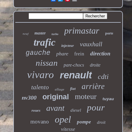
primastar
master
neuf
porte
turbo
trafic
vauxhall
injecteur
gauche
direction
phare
frein
nissan
pare-chocs
droite
vivaro
renault
cdti
arrière
talento
fiat
alliage
moteur
original
nv300
tuyau
pour
avant
diesel
roues
opel
movano
pompe
droit
vitesse