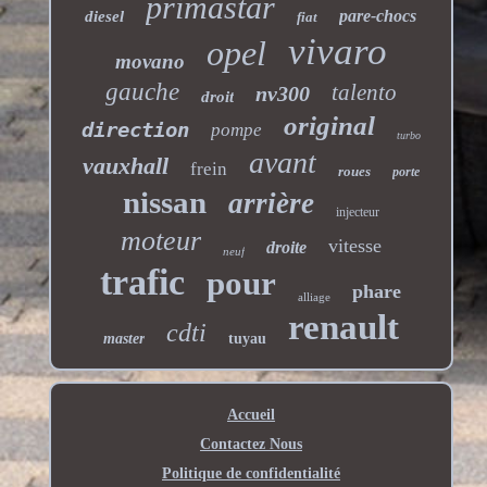
primastar
pare-chocs
diesel
fiat
vivaro
opel
movano
gauche
talento
nv300
droit
original
direction
pompe
turbo
avant
vauxhall
frein
roues
porte
nissan
arrière
injecteur
moteur
vitesse
droite
neuf
trafic
pour
phare
alliage
renault
cdti
master
tuyau
Accueil
Contactez Nous
Politique de confidentialité