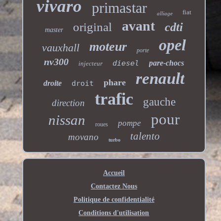
vivaro
primastar
fiat
alliage
avant
original
cdti
master
opel
moteur
vauxhall
porte
nv300
diesel
pare-chocs
injecteur
renault
phare
droite
droit
trafic
gauche
direction
pour
nissan
pompe
roues
talento
movano
turbo
Accueil
Contactez Nous
Politique de confidentialité
Conditions d'utilisation