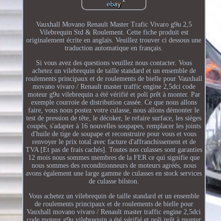
Vauxhall Movano Renault Master Trafic Vivaro g9u 2,5
Vilebrequin Std & Roulement. Cette fiche produit est
originalement écrite en anglais. Veuillez trouver ci dessous une
traduction automatique en français.
Si vous avez des questions veuillez nous contacter. Vous
achetez un vilebrequin de taille standard et un ensemble de
roulements principaux et de roulements de bielle pour Vauxhall
movano vivaro / Renault master traffic engine 2,5dci code
moteur g9u vilebrequin a été vérifié et poli prêt à monter. Par
exemple courroie de distribution cassée. Ce que nous allons
faire, vous nous postez votre culasse, nous allons démonter le
test de pression de tête, le décoker, le refaire surface, les sièges
coupés, s'adapter à 16 nouvelles soupapes, remplacer les joints
d'huile de tige de soupape et reconstruire pour vous et vous
renvoyer le prix total avec facture d'affranchissement et de
TVA [Et pas de frais cachés]. Toutes nos culasses sont garanties
12 mois nous sommes membres de la FER ce qui signifie que
nous sommes des reconditionneurs de moteurs agréés, nous
avons également une large gamme de culasses en stock services
de culasse bilston.
Vous achetez un vilebrequin de taille standard et un ensemble
de roulements principaux et de roulements de bielle pour
Vauxhall movano vivaro / Renault master traffic engine 2,5dci
code moteur g9u vilebrequin a été vérifié et poli prêt à monter