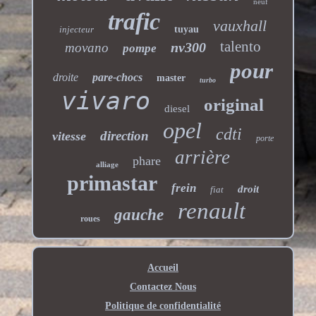
neuf
trafic
vauxhall
injecteur
tuyau
talento
nv300
movano
pompe
pour
droite
pare-chocs
master
turbo
vivaro
original
diesel
opel
cdti
direction
vitesse
porte
arrière
phare
alliage
primastar
frein
droit
fiat
renault
gauche
roues
Accueil
Contactez Nous
Politique de confidentialité