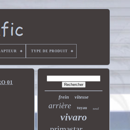
CAPTEUR
TYPE DE PRODUIT
RO 01
vitesse
frein
arrière
tuyau
neuf
vivaro
primastar