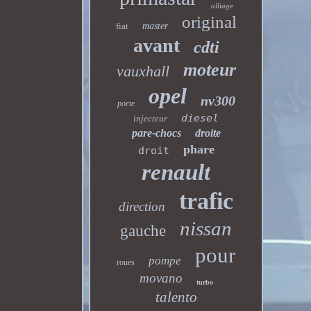
alliage
original
fiat
master
avant
cdti
moteur
vauxhall
opel
nv300
porte
diesel
injecteur
pare-chocs
droite
phare
droit
renault
trafic
direction
nissan
gauche
pour
pompe
roues
movano
turbo
talento