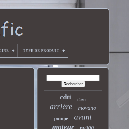
GINE
TYPE DE PRODUIT
cdti
alliage
arrière
movano
avant
pompe
moteur
nv300