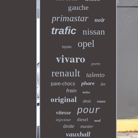
gauche
primastar
noir
trafic
nissan
opel
tuyau
vivaro
porte
renault
talento
phare
pare-chocs
fiat
frein
turbo
original
droit
roues
pour
vitesse
diesel
injecteur
neuf
droite
master
vauxhall