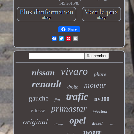
145 2015/0.
Share
vivaro
nissan
phare
renault
moteur
droite
trafic
gauche
nv300
fiat
primastar
vitesse
injecteur
opel
original
diesel
alliage
neuf
pour