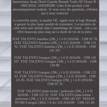
Amortisseur Avant Droit=Gauche Renault Trafic III Vivaro B -
ORIGINAL 543029028R. Cette fiche produit a été
automatiquement traduite. Si vous avez des questions, n'hésitez
pas à nous contacter.
La nouvelle partie, la qualité OE, signée avec le logo Renault,
a garanti la plus haute qualité de traitement. Les produits de
cette série sont utilisés dans l'assemblage de l'usine - cela a un
effet beaucoup plus long sur la durée de vie de la pièce.
FIAT TALENTO Autobus (296_) 1.6 D 2016/06 - 1598 95 70.
FIAT TALENTO Autobus (296_) 1.6 D 2016/06 - 1598 125
92. FIAT TALENTO Autobus (296_) 1.6 D 2016/06 - 1598
145 107.
FIAT TALENTO fourgon (296_) 1.6 D 2016/06 - 1598 145
107. FIAT TALENTO fourgon (296_) 1.6 D 2016/06 - 1598
120 88.
FIAT TALENTO fourgon (296_) 1.6 D 2016/06 - 1598 125
92. FIAT TALENTO fourgon (296_) 1.6 D 2016/06 - 1598
115 85. FIAT TALENTO fourgon (296_) 1.6 D 2016/06 -
1598 95 70.
FIAT TALENTO plate-forme / podwozie (296_) 1.6 D
2016/06 - 1598 125 92. FIAT TALENTO plate-forme /
podwozie (296_) 1.6 D 2016/06 - 1598 145 107. NISSAN
NV300 Fourgon (X82) 1.6 dci 120 2016/09 - 1598 121 89.