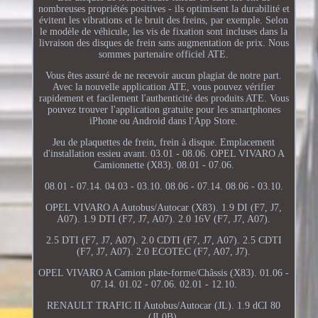
nombreuses propriétés positives - ils optimisent la durabilité et
évitent les vibrations et le bruit des freins, par exemple. Selon
le modèle de véhicule, les vis de fixation sont incluses dans la
livraison des disques de frein sans augmentation de prix. Nous
sommes partenaire officiel ATE.
Vous êtes assuré de ne recevoir aucun plagiat de notre part.
Avec la nouvelle application ATE, vous pouvez vérifier
rapidement et facilement l'authenticité des produits ATE. Vous
pouvez trouver l'application gratuite pour les smartphones
iPhone ou Android dans l'App Store.
Jeu de plaquettes de frein, frein à disque. Emplacement
d'installation essieu avant. 03.01 - 08.06. OPEL VIVARO A
Camionnette (X83). 08.01 - 07.06.
08.01 - 07.14. 04.03 - 03.10. 08.06 - 07.14. 08.06 - 03.10.
OPEL VIVARO A Autobus/Autocar (X83). 1.9 DI (F7, J7,
A07). 1.9 DTI (F7, J7, A07). 2.0 16V (F7, J7, A07).
2.5 DTI (F7, J7, A07). 2.0 CDTI (F7, J7, A07). 2.5 CDTI
(F7, J7, A07). 2.0 ECOTEC (F7, A07, J7).
OPEL VIVARO A Camion plate-forme/Châssis (X83). 01.06 -
07.14. 01.02 - 07.06. 02.01 - 12.10.
RENAULT TRAFIC II Autobus/Autocar (JL). 1.9 dCI 80
(JL0B).