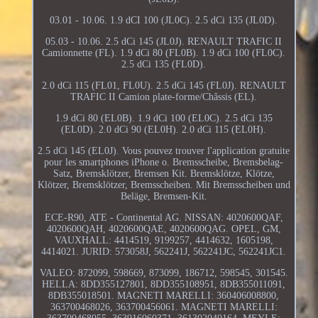
03.01 - 10.06. 1.9 dCI 100 (JL0C). 2.5 dCi 135 (JL0D).
05.03 - 10.06. 2.5 dCi 145 (JL0J). RENAULT TRAFIC II
Camionnette (FL). 1.9 dCi 80 (FL0B). 1.9 dCi 100 (FL0C).
2.5 dCi 135 (FL0D).
2.0 dCi 115 (FL01, FL0U). 2.5 dCi 145 (FL0J). RENAULT
TRAFIC II Camion plate-forme/Châssis (EL).
1.9 dCi 80 (EL0B). 1.9 dCi 100 (EL0C). 2.5 dCi 135
(EL0D). 2.0 dCi 90 (EL0H). 2.0 dCi 115 (EL0H).
2.5 dCi 145 (EL0J). Vous pouvez trouver l'application gratuite
pour les smartphones iPhone o. Bremsscheibe, Bremsbelag-
Satz, Bremsklötzer, Bremsen Kit. Bremsklötze, Klötze,
Klötzer, Bremsklötzer, Bremsscheiben. Mit Bremsscheiben und
Beläge, Bremsen-Kit.
ECE-R90, ATE - Continental AG. NISSAN: 4020600QAF,
4020600QAH, 4020600QAE, 4020600QAG. OPEL, GM,
VAUXHALL: 4414519, 9199257, 4414632, 1605198,
4414021. JURID: 573058J, 562241J, 562241JC, 562241JC1.
VALEO: 872099, 598669, 873099, 186712, 598545, 301545.
HELLA: 8DD355127801, 8DD355108951, 8DB355011091,
8DB355018501. MAGNETI MARELLI: 360406008800,
363700468026, 363700456061. MAGNETI MARELLI: