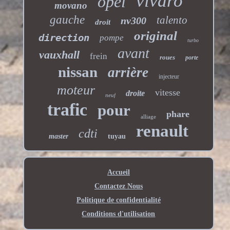
vivaro
opel
movano
gauche
talento
nv300
droit
original
direction
pompe
turbo
avant
vauxhall
frein
roues
porte
nissan
arrière
injecteur
moteur
vitesse
droite
neuf
trafic
pour
phare
alliage
renault
cdti
master
tuyau
Accueil
Contactez Nous
Politique de confidentialité
Conditions d'utilisation