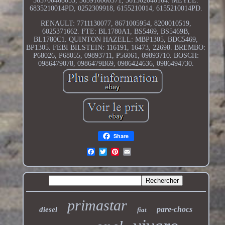
363700468055, 363916060371, 361302040164. MEYLE:
6835210014PD, 0252309918, 6155210014, 6155210014PD.
RENAULT: 7711130077, 8671005954, 8200010519,
6025371662. FTE: BL1780A1, BS5469, BS5469B,
BL1780C1. QUINTON HAZELL: MBP1305, BDC5469,
BP1305. FEBI BILSTEIN: 116191, 16473, 22698. BREMBO:
P68026, P68055, 09893711, P56061, 09893710. BOSCH:
0986479078, 0986479B69, 0986424636, 0986494730.
Share
primastar
pare-chocs
diesel
fiat