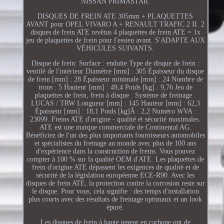
NISSAN PRIMASTAR.
DISQUES DE FREIN ATE 305mm + PLAQUETTES
AVANT pour OPEL VIVARO A + RENAULT TRAFIC 2 II. 2
disques de frein ATE revêtus 4 plaquettes de frein ATE = 1x
jeu de plaquettes de frein pour l'essieu avant. S'ADAPTE AUX
VÉHICULES SUIVANTS.
Disque de frein: Surface : enduite Type de disque de frein :
ventilé de l'intérieur Diamètre [mm] : 305 Épaisseur du disque
de frein [mm] : 28 Épaisseur minimale [mm] : 24 Nombre de
trous : 5 Hauteur [mm] : 49,4 Poids [kg] : 9,76 Jeu de
plaquettes de frein, frein à disque : Système de freinage :
LUCAS / TRW Longueur [mm] : 145 Hauteur [mm] : 62,3
Épaisseur [mm] : 18,1 Poids [kg]Â : 2,2 Numéro WVA :
23099. Freins ATE d'origine - qualité et sécurité maximales.
ATE est une marque commerciale de Continental AG.
Bénéficiez de l'un des plus importants fournisseurs automobiles
et spécialistes du freinage au monde avec plus de 100 ans
d'expérience dans la construction de freins. Vous pouvez
compter à 100 % sur la qualité OEM d'ATE. Les plaquettes de
frein d'origine ATE dépassent les exigences de qualité et de
sécurité de la législation européenne ECE-R90. Avec les
disques de frein ATE, la protection contre la corrosion reste sur
le disque. Pour vous, cela signifie : des temps d'installation
plus courts avec des résultats de freinage optimaux et un look
épuré.
Les disques de frein à haute teneur en carbone ont de