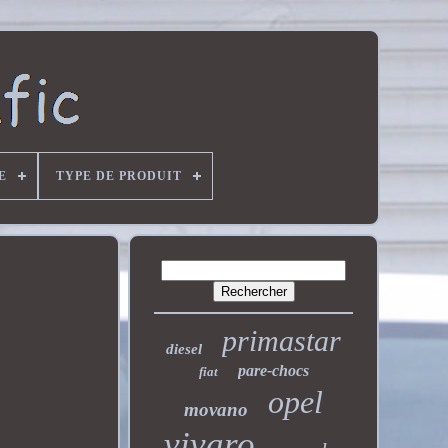
E
TYPE DE PRODUIT
primastar
diesel
pare-chocs
fiat
opel
movano
vivaro