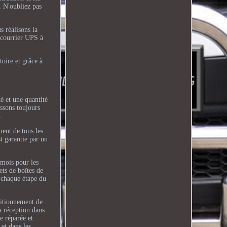
s. N'oubliez pas
s réalisons la
e courrier UPS à
toire et grâce à
té et une quantité
issons toujours
.
ent de tous les
t garantie par un
 mois pour les
ets de boîtes de
à chaque étape du
ditionnement de
a réception dans
e réparée et
 et dans les