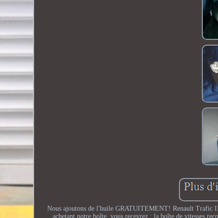
Nous ajoutons de l'huile GRATUITEMENT! Renault Trafic II 
achetant notre boîte, vous recevrez : la boîte de vitesses rec