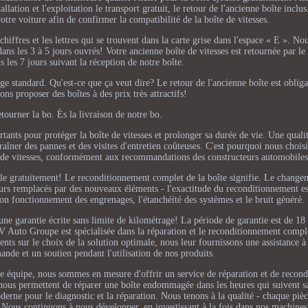
llation et l'exploitation le transport gratuit, le retour de l'ancienne boîte inclu
otre voiture afin de confirmer la compatibilité de la boîte de vitesses.
ffres et les lettres qui se trouvent dans la carte grise dans l'espace « E ». Nou
ns les 3 à 5 jours ouvrés! Votre ancienne boîte de vitesses est retournée par l
s les 7 jours suivant la réception de notre boîte.
e standard. Qu'est-ce que ça veut dire? Le retour de l'ancienne boîte est obliga
ns proposer des boîtes à des prix très attractifs!
retourner la bo. Ès la livraison de notre bo.
rtants pour protéger la boîte de vitesses et prolonger sa durée de vie. Une quali
raîner des pannes et des visites d'entretien coûteuses. C'est pourquoi nous chois
tes de vitesses, conformément aux recommandations des constructeurs automobiles
le gratuitement! Le reconditionnement complet de la boîte signifie. Le changem
ours remplacés par des nouveaux éléments - l'exactitude du reconditionnement es
n fonctionnement des engrenages, l'étanchéité des systèmes et le bruit généré.
une garantie écrite sans limite de kilométrage! La période de garantie est de 18
 BV Auto Groupe est spécialisée dans la réparation et le reconditionnement compl
ients sur le choix de la solution optimale, nous leur fournissons une assistance 
nde et un soutien pendant l'utilisation de nos produits.
e équipe, nous sommes en mesure d'offrir un service de réparation et de recon
 nous permettent de réparer une boîte endommagée dans les heures qui suivent s
derne pour le diagnostic et la réparation. Nous tenons à la qualité - chaque pièc
e. Nous continuons à nous développer, en investissant à la fois dans nos machines