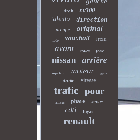
gauche
nv300
droit
talento
direction
original
pompe
vauxhall
frein
turbo
avant
roues
porte
nissan
arrière
moteur
injecteur
neuf
vitesse
droite
trafic
pour
phare
master
alliage
cdti
tuyau
renault