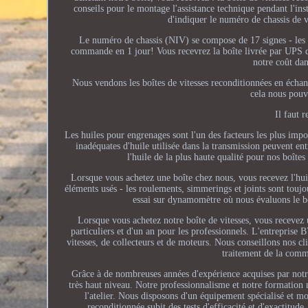
conseils pour le montage l'assistance technique pendant l'insta
d'indiquer le numéro de chassis de v
Le numéro de chassis (NIV) se compose de 17 signes - les chi
commande en 1 jour! Vous recevrez la boîte livrée par UPS da
notre coût dan
Nous vendons les boîtes de vitesses reconditionnées en échang
cela nous pouvo
Il faut 
Les huiles pour engrenages sont l'un des facteurs les plus impo
inadéquates d'huile utilisée dans la transmission peuvent ent
l'huile de la plus haute qualité pour nos boî
Lorsque vous achetez une boîte chez nous, vous recevez l'hui
éléments usés - les roulements, simmerings et joints sont touj
essai sur dynamomètre où nous évaluons le bo
Lorsque vous achetez notre boîte de vitesses, vous recevez 
particuliers et d'un an pour les professionnels. L'entreprise
vitesses, de collecteurs et de moteurs. Nous conseillons nos cl
traitement de la comma
Grâce à de nombreuses années d'expérience acquises par notr
très haut niveau. Notre professionnalisme et notre formation
l'atelier. Nous disposons d'un équipement spécialisé et mo
reconditionnée subit des tests d'efficacité et d'exactitud