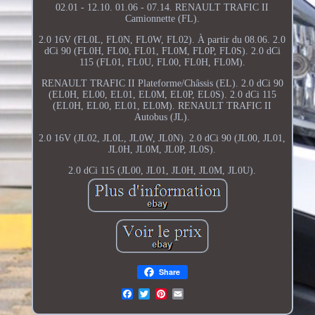
02.01 - 12.10. 01.06 - 07.14. RENAULT TRAFIC II
Camionnette (FL).
2.0 16V (FL0L, FL0N, FL0W, FL02). À partir du 08.06. 2.0
dCi 90 (FL0H, FL00, FL01, FL0M, FL0P, FL0S). 2.0 dCi
115 (FL01, FL0U, FL00, FL0H, FL0M).
RENAULT TRAFIC II Plateforme/Châssis (EL). 2.0 dCi 90
(EL0H, EL00, EL01, EL0M, EL0P, EL0S). 2.0 dCi 115
(EL0H, EL00, EL01, EL0M). RENAULT TRAFIC II
Autobus (JL).
2.0 16V (JL02, JL0L, JL0W, JL0N). 2.0 dCi 90 (JL00, JL01,
JL0H, JL0M, JL0P, JL0S).
2.0 dCi 115 (JL00, JL01, JL0H, JL0M, JL0U).
Share