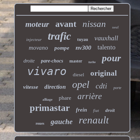
nissan
avant
moteur
neuf
trafic
vauxhall
injecteur
tuyau
talento
nv300
movano
pompe
pour
droite
pare-chocs
master
turbo
vivaro
original
diesel
opel
cdti
direction
vitesse
porte
arrière
phare
alliage
primastar
frein
droit
fiat
renault
gauche
roues