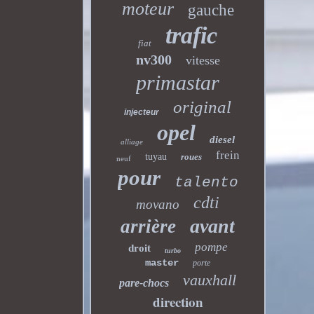
moteur
gauche
trafic
fiat
nv300
vitesse
primastar
original
injecteur
opel
diesel
alliage
frein
tuyau
roues
neuf
pour
talento
cdti
movano
avant
arrière
pompe
droit
turbo
master
porte
vauxhall
pare-chocs
direction