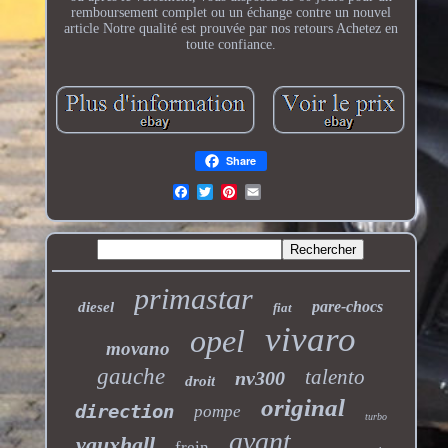
remboursement complet ou un échange contre un nouvel
article Notre qualité est prouvée par nos retours Achetez en
toute confiance.
Share
primastar
pare-chocs
diesel
fiat
vivaro
opel
movano
gauche
talento
nv300
droit
original
direction
pompe
turbo
avant
vauxhall
frein