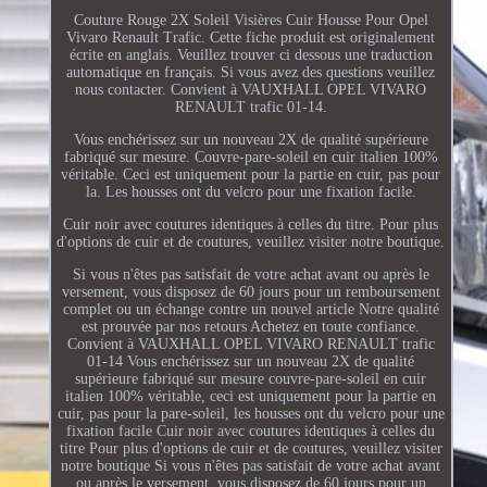
Couture Rouge 2X Soleil Visières Cuir Housse Pour Opel
Vivaro Renault Trafic. Cette fiche produit est originalement
écrite en anglais. Veuillez trouver ci dessous une traduction
automatique en français. Si vous avez des questions veuillez
nous contacter. Convient à VAUXHALL OPEL VIVARO
RENAULT trafic 01-14.
Vous enchérissez sur un nouveau 2X de qualité supérieure
fabriqué sur mesure. Couvre-pare-soleil en cuir italien 100%
véritable. Ceci est uniquement pour la partie en cuir, pas pour
la. Les housses ont du velcro pour une fixation facile.
Cuir noir avec coutures identiques à celles du titre. Pour plus
d'options de cuir et de coutures, veuillez visiter notre boutique.
Si vous n'êtes pas satisfait de votre achat avant ou après le
versement, vous disposez de 60 jours pour un remboursement
complet ou un échange contre un nouvel article Notre qualité
est prouvée par nos retours Achetez en toute confiance.
Convient à VAUXHALL OPEL VIVARO RENAULT trafic
01-14 Vous enchérissez sur un nouveau 2X de qualité
supérieure fabriqué sur mesure couvre-pare-soleil en cuir
italien 100% véritable, ceci est uniquement pour la partie en
cuir, pas pour la pare-soleil, les housses ont du velcro pour une
fixation facile Cuir noir avec coutures identiques à celles du
titre Pour plus d'options de cuir et de coutures, veuillez visiter
notre boutique Si vous n'êtes pas satisfait de votre achat avant
ou après le versement, vous disposez de 60 jours pour un