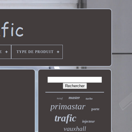
E
TYPE DE PRODUIT
master
neuf
turbo
primastar
porte
trafic
injecteur
vauxhall