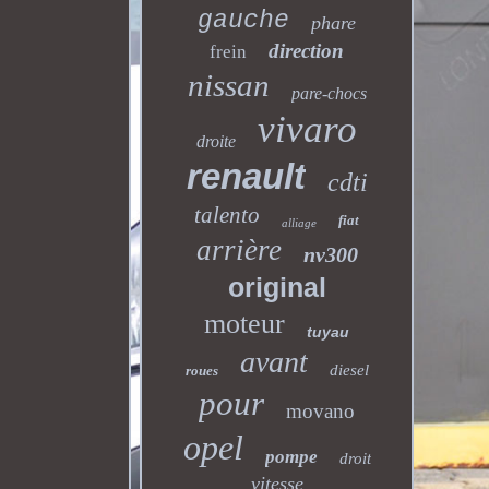
gauche
phare
direction
frein
nissan
pare-chocs
vivaro
droite
renault
cdti
talento
fiat
alliage
arrière
nv300
original
moteur
tuyau
avant
diesel
roues
pour
movano
opel
pompe
droit
vitesse