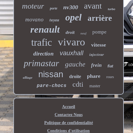
avant
moteur
nv300
porte
turbo
opel
arrière
movano
tuyau
renault
pompe
droit
neuf
vivaro
trafic
vitesse
vauxhall
direction
injecteur
primastar
gauche
frein
fiat
nissan
phare
droite
roues
alliage
cdti
pare-chocs
master
Accueil
Contactez Nous
Politique de confidentialité
Conditions d'utilisation