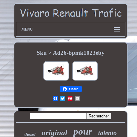
MENU
Sku > Ad26-bpmk1023eby
Share
pour
original
talento
diesel