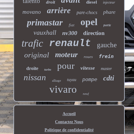
talento
droit
diesel
injecteur
arrière
movano
phare
pare-chocs
opel
primastar
porte
fiat
vauxhall
nv300
direction
trafic
renault
gauche
moteur
original
frein
roues
pour
vitesse
droite
master
turbo
nissan
cdti
pompe
tuyau
alliage
vivaro
neuf
Accueil
Contactez Nous
Politique de confidentialité