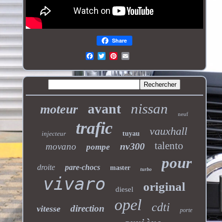
Share
nissan
avant
moteur
neuf
trafic
vauxhall
injecteur
tuyau
talento
nv300
movano
pompe
pour
droite
pare-chocs
master
turbo
vivaro
original
diesel
opel
cdti
direction
vitesse
porte