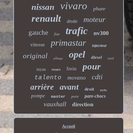
vivaro
nissan
phare
renault
moteur
droite
trafic
gauche
nv300
fiat
primastar
vitesse
injecteur
opel
original
diesel
alliage
neuf
pour
frein
tuyau
roues
cdti
talento
movano
avant
arrière
droit
turbo
pompe
pare-chocs
master
porte
direction
vauxhall
Accueil