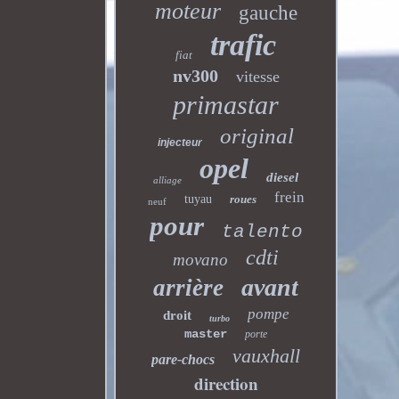
moteur
gauche
trafic
fiat
nv300
vitesse
primastar
original
injecteur
opel
diesel
alliage
frein
tuyau
roues
neuf
pour
talento
cdti
movano
avant
arrière
pompe
droit
turbo
master
porte
vauxhall
pare-chocs
direction