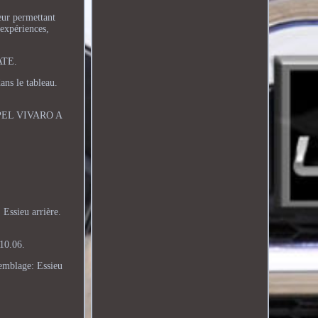
eur permettant
'expériences,
 ATE.
ans le tableau.
. OPEL VIVARO A
Essieu arrière.
10.06.
semblage: Essieu