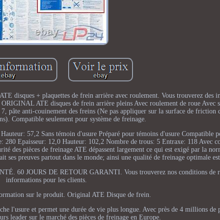
E disques + plaquettes de frein arrière avec roulement. Vous trouverez des i
2x ORIGINAL ATE disques de frein arrière pleins Avec roulement de roue Avec
 pâte anti-couinement des freins (Ne pas appliquer sur la surface de friction 
ins). Compatible seulement pour système de freinage.
,5 Hauteur: 57,2 Sans témoin d'usure Préparé pour témoins d'usure Compatible 
re: 280 Epaisseur: 12,0 Hauteur: 102,2 Nombre de trous: 5 Entraxe: 118 Avec
rité des pièces de freinage ATE dépassent largement ce qui est exigé par la no
t ses preuves partout dans le monde; ainsi une qualité de freinage optimale est
0 JOURS DE RETOUR GARANTI. Vous trouverez nos conditions de ret
informations pour les clients.
formation sur le produit. Original ATE Disque de frein.
he l'usure et permet une durée de vie plus longue. Avec près de 4 millions de 
urs leader sur le marché des pièces de freinage en Europe.