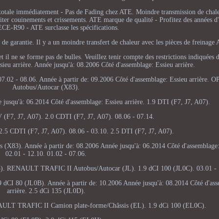
 totale immédiatement - Pas de Fading chez ATE. Moindre transmission de chal
viter couinements et crissements. ATE marque de qualité - Profitez des années d
ECE-R90 - ATE surclasse les spécifications.
 de garantie. Il y a un moindre transfert de chaleur avec les pièces de freinage
t il ne se forme pas de bulles. Veuillez tenir compte des restrictions indiquées d
sieu arrière. Année jusqu'à: 08.2006 Côté d'assemblage: Essieu arrière.
2 - 08.06. Année à partir de: 09.2006 Côté d'assemblage: Essieu arrière
Autobus/Autocar (X83).
 jusqu'à: 06.2014 Côté d'assemblage: Essieu arrière. 1.9 DTI (F7, J7, A07).
V (F7, J7, A07). 2.0 CDTI (F7, J7, A07). 08.06 - 07.14.
.5 CDTI (F7, J7, A07). 08.06 - 03.10. 2.5 DTI (F7, J7, A07).
X83). Année à partir de: 08.2006 Année jusqu'à: 06.2014 Côté d'assemblage: 
02.01 - 12.10. 01.02 - 07.06.
. RENAULT TRAFIC II Autobus/Autocar (JL). 1.9 dCI 100 (JL0C). 03.01 - 
.9 dCI 80 (JL0B). Année à partir de: 10.2006 Année jusqu'à: 08.2014 Côté d'as
arrière. 2.5 dCi 135 (JL0D).
NAULT TRAFIC II Camion plate-forme/Châssis (EL). 1.9 dCi 100 (EL0C).