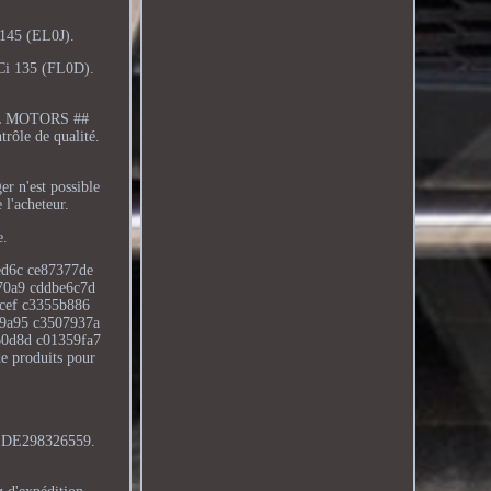
 145 (EL0J).
Ci 135 (FL0D).
AL MOTORS ##
ôle de qualité.
er n'est possible
l'acheteur.
e.
ed6c ce87377de
70a9 cddbe6c7d
fcef c3355b886
49a95 c3507937a
60d8d c01359fa7
 produits pour
A: DE298326559.