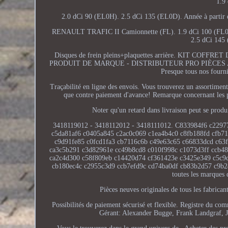
1.9
2.0 dCi 90 (EL0H). 2.5 dCi 135 (EL0D). Année à partir d
RENAULT TRAFIC II Camionnette (FL). 1.9 dCi 100 (FL0C)
2.5 dCi 145
Disques de frein pleins+plaquettes arrière. KIT 
PRODUIT DE MARQUE - DISTRIBUTEUR PRO PIÈCES AUTO ##. No
Presque tous nos fourn
Traçabilité en ligne des envois. Vous trouverez un assortiment
que contre paiement d'avance! Remarque concernant les p
Noter qu'un retard dans livraison peut se prod
3418119012 - 3418112012 - 3418111012. C833984f6 c2297
c5da81af6 c0405a845 c2ac0c069 c1ea4b4c0 c8fb188fd cfb7
c9d91fe85 c0fcd1fa3 cb7116c6b c49e63c65 c66833dcd c63f
ca3c5b291 c3d82961e cc49b8cd8 c010f998c c1073d3ff ccb4
ca2c4d300 c58f809eb c14420d74 cf361423e c3425e349 c5c9
cb180ec4c c2955c3d9 ccb7efd9c cd74ba0df cb83b2d57 c9b2
toutes les marques 
Pièces neuves originales de tous les fabrica
Possibilités de paiement sécurisé et flexible. Registre du
Gérant: Alexander Bugge, Frank Landgraf, J