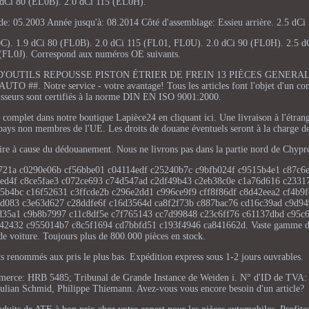
 dCi 80 (EL0B). 2.0 dCi 115 (EL0H).
e: 05.2003 Année jusqu'à: 08.2014 Côté d'assemblage: Essieu arrière. 2.5 dCi
. 1.9 dCi 80 (FL0B). 2.0 dCi 115 (FL01, FL0U). 2.0 dCi 90 (FL0H). 2.5 d
 (FL0J). Correspond aux numéros OE suivants.
COFFRET D'OUTILS REPOUSSE PISTON ÉTRIER DE FREIN 13 PIÈCES GENER
tre service - votre avantage! Tous les articles font l'objet d'un contr
isseurs sont certifiés à la norme DIN EN ISO 9001:2000.
 complet dans notre boutique Lapièce24 en cliquant ici. Une livraison à l'étrang
ays non membres de l'UE. Les droits de douane éventuels seront à la charge de 
uire à cause du dédouanement. Nous ne livrons pas dans la partie nord de Chypr
721a c0290e06b cf56bbe01 c04114edf c25240b7c c9bfb024f c9515b4e1 c87c6
1ed4f c8ce5fae3 c072ce693 c74d547ad c2df49b43 c2eb38c0e c1a76d616 c2331
5b4bc c16f52631 c3ffcde2b c296e2dd1 c996ce9f9 cff8f86df c8d42eea2 cf4b9
8d083 c3e63d627 c28ddfe6f c16d3564d ca8f2f73b c887bac76 cd16c39ad c9d9
d35a1 c9b8b7997 c11c8df5e c7f765143 cc7d99848 c23c6ff76 c61137dbd c95c
42432 c955014b7 c8c5f1694 cd7bbfd51 c193f4946 ca841662d. Vaste gamme de
de voiture. Toujours plus de 800.000 pièces en stock.
nts renommés aux pris le plus bas. Expédition express sous 1-2 jours ouvrables.
 commerce: HRB 5485; Tribunal de Grande Instance de Weiden i. N° d'ID de TV
ulian Schmid, Philippe Thiemann. Avez-vous vous encore besoin d'un article?