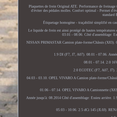
Plaquettes de frein Original ATE. Performance de freinage
d'éviter des pédales molles. Confort optimal - Permet d'é
standard 
Étiquetage homogène - traçabilité simplifié en cas
Le liquide de frein est ainsi protégé de hautes températures e
03.01 - 08.06. Côté d'assemblage: Es
NISSAN PRIMASTAR Camion plate-forme/Châssis (X83). 07.0
1.9 DI (F7, J7, A07). 08.01 - 07.06. Année
08.01 - 07.14. 2.0 16
2.0 ECOTEC (F7, A07, J7). 2
04.03 - 03.10. OPEL VIVARO A Camion plate-forme/Châssis (
01.06 - 07.14. OPEL VIVARO A Camionnette (X83)
Année jusqu'à: 08.2014 Côté d'assemblage: Essieu arrière. 1
05.03 - 10.06. 2.5 dCi 145 (JL0J). RE