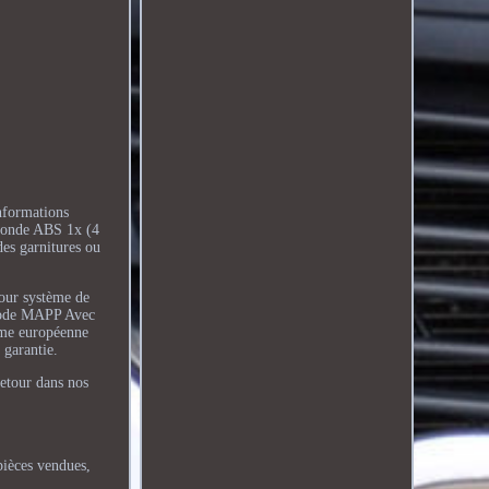
nformations
 sonde ABS 1x (4
des garnitures ou
pour système de
 code MAPP Avec
rme européenne
 garantie.
our dans nos
pièces vendues,