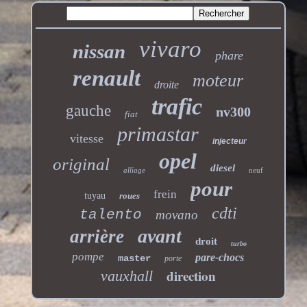
vivaro
nissan
phare
renault
moteur
droite
trafic
gauche
nv300
fiat
primastar
vitesse
injecteur
opel
original
diesel
alliage
neuf
pour
frein
tuyau
roues
cdti
talento
movano
avant
arrière
droit
turbo
pompe
pare-chocs
master
porte
direction
vauxhall