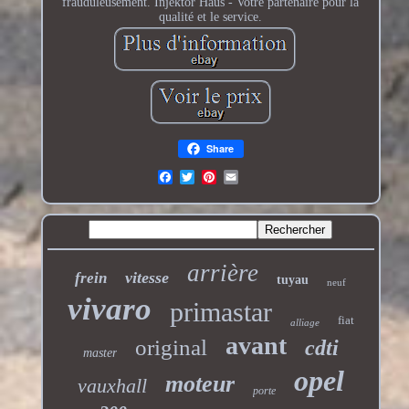
frauduleusement. Injektor Haus - Votre partenaire pour la
qualité et le service.
Share
arrière
vitesse
frein
tuyau
neuf
vivaro
primastar
fiat
alliage
avant
original
cdti
master
opel
moteur
vauxhall
porte