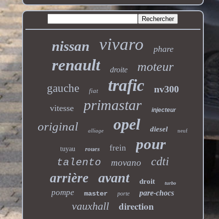
vivaro
nissan
phare
renault
moteur
droite
trafic
gauche
nv300
fiat
primastar
vitesse
injecteur
opel
original
diesel
alliage
neuf
pour
frein
tuyau
roues
cdti
talento
movano
avant
arrière
droit
turbo
pompe
pare-chocs
master
porte
direction
vauxhall