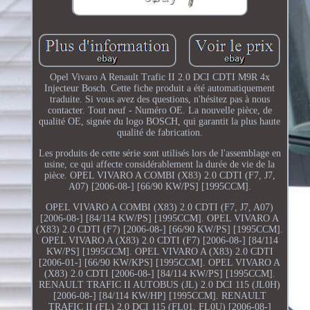
Opel Vivaro A Renault Trafic II 2.0 DCI CDTI M9R 4x
Injecteur Bosch. Cette fiche produit a été automatiquement
traduite. Si vous avez des questions, n'hésitez pas à nous
contacter. Tout neuf - Numéro OE. La nouvelle pièce, de
qualité OE, signée du logo BOSCH, qui garantit la plus haute
qualité de fabrication.
Les produits de cette série sont utilisés lors de l'assemblage en
usine, ce qui affecte considérablement la durée de vie de la
pièce. OPEL VIVARO A COMBI (X83) 2.0 CDTI (F7, J7,
A07) [2006-08-] [66/90 KW/PS] [1995CCM].
OPEL VIVARO A COMBI (X83) 2.0 CDTI (F7, J7, A07)
[2006-08-] [84/114 KW/PS] [1995CCM]. OPEL VIVARO A
(X83) 2.0 CDTI (F7) [2006-08-] [66/90 KW/PS] [1995CCM].
OPEL VIVARO A (X83) 2.0 CDTI (F7) [2006-08-] [84/114
KW/PS] [1995CCM]. OPEL VIVARO A (X83) 2.0 CDTI
[2006-01-] [66/90 KW/KPS] [1995CCM]. OPEL VIVARO A
(X83) 2.0 CDTI [2006-08-] [84/114 KW/PS] [1995CCM].
RENAULT TRAFIC II AUTOBUS (JL) 2.0 DCI 115 (JL0H)
[2006-08-] [84/114 KW/HP] [1995CCM]. RENAULT
TRAFIC II (FL) 2.0 DCI 115 (FL01, FL0U) [2006-08-]