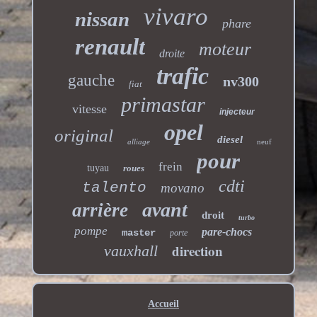
vivaro
nissan
phare
renault
moteur
droite
trafic
gauche
nv300
fiat
primastar
vitesse
injecteur
opel
original
diesel
alliage
neuf
pour
frein
tuyau
roues
cdti
talento
movano
avant
arrière
droit
turbo
pompe
pare-chocs
master
porte
direction
vauxhall
Accueil