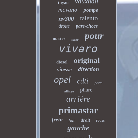
vauxhall
tuyau
movano
pompe
talento
nv300
droite
pare-chocs
pour
master
turbo
vivaro
original
diesel
direction
vitesse
opel
cdti
porte
phare
alliage
arrière
primastar
frein
droit
fiat
roues
gauche