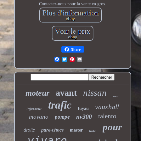
Contactez-nous pour la vente en gros.
Share
nissan
avant
moteur
neuf
trafic
vauxhall
injecteur
tuyau
talento
nv300
movano
pompe
pour
droite
pare-chocs
master
turbo
vivaro