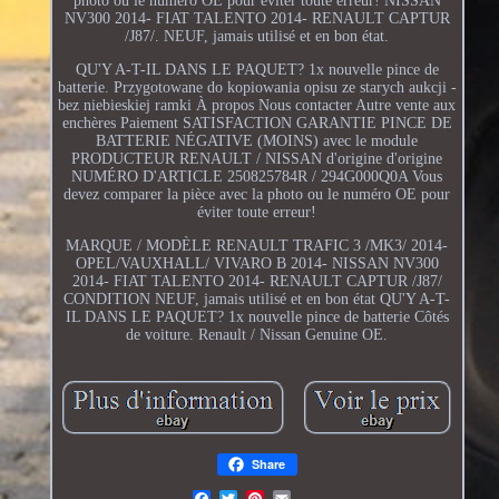
photo ou le numéro OE pour éviter toute erreur! NISSAN
NV300 2014- FIAT TALENTO 2014- RENAULT CAPTUR
/J87/. NEUF, jamais utilisé et en bon état.
QU'Y A-T-IL DANS LE PAQUET? 1x nouvelle pince de
batterie. Przygotowane do kopiowania opisu ze starych aukcji -
bez niebieskiej ramki À propos Nous contacter Autre vente aux
enchères Paiement SATISFACTION GARANTIE PINCE DE
BATTERIE NÉGATIVE (MOINS) avec le module
PRODUCTEUR RENAULT / NISSAN d'origine d'origine
NUMÉRO D'ARTICLE 250825784R / 294G000Q0A Vous
devez comparer la pièce avec la photo ou le numéro OE pour
éviter toute erreur!
MARQUE / MODÈLE RENAULT TRAFIC 3 /MK3/ 2014-
OPEL/VAUXHALL/ VIVARO B 2014- NISSAN NV300
2014- FIAT TALENTO 2014- RENAULT CAPTUR /J87/
CONDITION NEUF, jamais utilisé et en bon état QU'Y A-T-
IL DANS LE PAQUET? 1x nouvelle pince de batterie Côtés
de voiture. Renault / Nissan Genuine OE.
Share