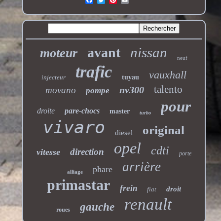
nissan
avant
moteur
neuf
trafic
vauxhall
injecteur
tuyau
talento
nv300
movano
pompe
pour
droite
pare-chocs
master
turbo
vivaro
original
diesel
opel
cdti
direction
vitesse
porte
arrière
phare
alliage
primastar
frein
droit
fiat
renault
gauche
roues