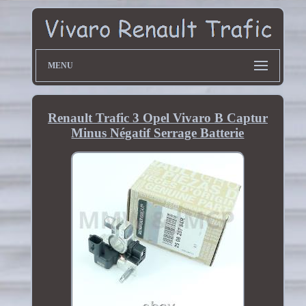
MENU
Renault Trafic 3 Opel Vivaro B Captur
Minus Négatif Serrage Batterie