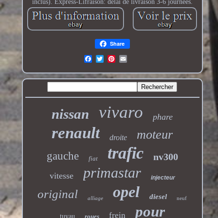
inclus). Express-Lifraison: délai de livraison 3-6 journées.
Share
vivaro
nissan
phare
renault
moteur
droite
trafic
gauche
nv300
fiat
primastar
vitesse
injecteur
opel
original
diesel
alliage
neuf
pour
frein
tuyau
roues