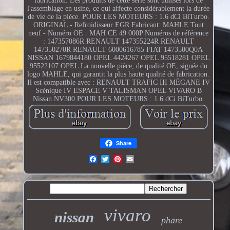
fabrication. Les produits de cette série sont utilisés lors de
l'assemblage en usine, ce qui affecte considérablement la durée
de vie de la pièce. POUR LES MOTEURS : 1.6 dCi BiTurbo.
ORIGINAL - Refroidisseur EGR Fabricant: MAHLE Tout
neuf - Numéro OE : MAH CE 49 000P Numéros de référence
: 147357086R RENAULT 147355224R RENAULT
147350270R RENAULT 6000616785 FIAT 1473500Q0A
NISSAN 1679844180 OPEL 4424267 OPEL 95518281 OPEL
95522107 OPEL La nouvelle pièce, de qualité OE, signée du
logo MAHLE, qui garantit la plus haute qualité de fabrication.
Il est compatible avec : RENAULT TRAFIC III MÉGANE IV
Scénique IV ESPACE V TALISMAN OPEL VIVARO B
Nissan NV300 POUR LES MOTEURS : 1.6 dCi BiTurbo.
Share
vivaro
nissan
phare