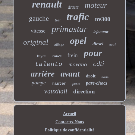
renault
moteur
droite
trafic
gauche
nv300
fiat
primastar
vitesse
injecteur
opel
original
diesel
alliage
neuf
pour
frein
tuyau
roues
cdti
talento
movano
avant
arrière
droit
turbo
pompe
pare-chocs
master
porte
direction
vauxhall
Accueil
Contactez Nous
Politique de confidentialité