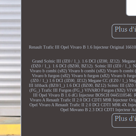
Renault Trafic III Opel Vivaro B 1.6 Injecteur Original 16610
Grand Scénic III (JZ0 / 1_). 1.6 DCI (JZ00, JZ12). Megan
(DZ0 / 1_). 1.6 DCI (BZ00, BZ12). Scénic III (JZ0 / 1_). 
Vivaro b combi (x82) Vivaro b combi (x82) Vivaro b combi 
Vivaro b furgon (x82) Vivaro b furgon (x82) Vivaro b furgo
(JZ0 / 1_) 1.6 DCI (JZ00, JZ12) Megane CC (EZ0 / 1_) M
III liftback (BZ0/1_) 1.6 DCI (BZ00, BZ12) Scénic III (JZ0 /
(FG_) Trafic III Furgon (FG_) VIVARO Furgon (X82) VI
III Opel Vivaro B 1.6 dCi Injecteur BOSCH 044511054
Vivaro A Renault Trafic II 2.0 DCI CDTI M9R Injecteur Or
Opel Vivaro A Renault Trafic II 2.0 DCI CDTI M9R 4X Injec
Opel Movano B 2.3 DCI CDTI Injecteur AdB