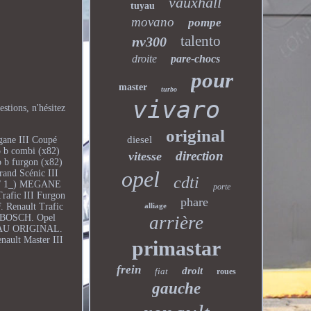
vauxhall
tuyau
movano
pompe
talento
nv300
droite
pare-chocs
pour
master
turbo
vivaro
stions, n'hésitez
original
diesel
gane III Coupé
o b combi (x82)
direction
vitesse
 b furgon (x82)
opel
rand Scénic III
cdti
0 / 1_) MEGANE
porte
Trafic III Furgon
phare
alliage
Renault Trafic
arrière
R BOSCH. Opel
UVEAU ORIGINAL.
nault Master III
primastar
frein
droit
fiat
roues
gauche