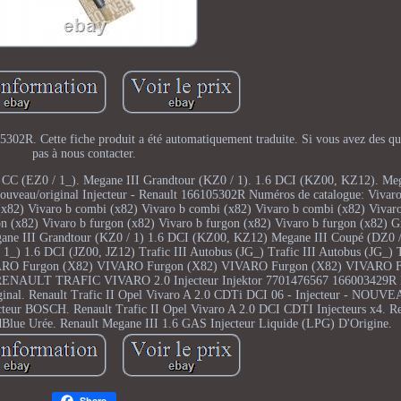
5302R. Cette fiche produit a été automatiquement traduite. Si vous avez des que
pas à nous contacter.
e CC (EZ0 / 1_). Megane III Grandtour (KZ0 / 1). 1.6 DCI (KZ00, KZ12). Me
Nouveau/original Injecteur - Renault 166105302R Numéros de catalogue: Vivar
(x82) Vivaro b combi (x82) Vivaro b combi (x82) Vivaro b combi (x82) Vivaro
n (x82) Vivaro b furgon (x82) Vivaro b furgon (x82) Vivaro b furgon (x82) G
egane III Grandtour (KZ0 / 1) 1.6 DCI (KZ00, KZ12) Megane III Coupé (DZ
 1_) 1.6 DCI (JZ00, JZ12) Trafic III Autobus (JG_) Trafic III Autobus (JG_) 
VARO Furgon (X82) VIVARO Furgon (X82) VIVARO Furgon (X82) VIVARO F. 
6. RENAULT TRAFIC VIVARO 2.0 Injecteur Injektor 7701476567 166003429
iginal. Renault Trafic II Opel Vivaro A 2.0 CDTi DCI 06 - Injecteur - NO
teur BOSCH. Renault Trafic II Opel Vivaro A 2.0 DCI CDTI Injecteurs x4. Re
lue Urée. Renault Megane III 1.6 GAS Injecteur Liquide (LPG) D'Origine.
Share