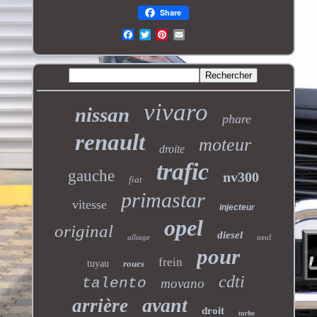
Share
vivaro
nissan
phare
renault
moteur
droite
trafic
gauche
nv300
fiat
primastar
vitesse
injecteur
opel
original
diesel
alliage
neuf
pour
frein
tuyau
roues
cdti
talento
movano
avant
arrière
droit
turbo