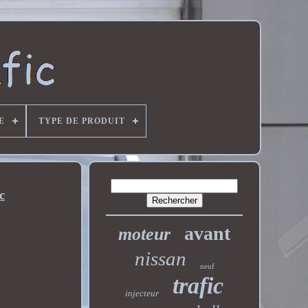
E
TYPE DE PRODUIT
c
avant
moteur
nissan
neuf
trafic
injecteur