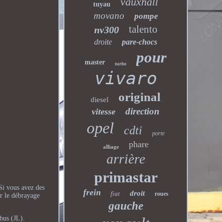
vauxhall
tuyau
movano
pompe
talento
nv300
droite
pare-chocs
pour
master
turbo
vivaro
original
diesel
direction
vitesse
opel
cdti
porte
phare
alliage
arrière
primastar
Si vous avez des
frein
droit
fiat
roues
r le débrayage
gauche
us (JL).