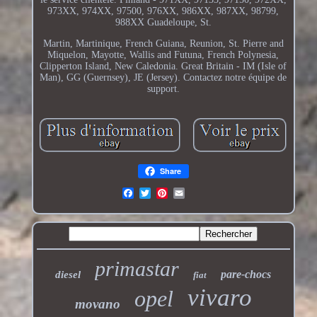
973XX, 974XX, 97500, 976XX, 986XX, 987XX, 98799,
988XX Guadeloupe, St.
Martin, Martinique, French Guiana, Reunion, St. Pierre and
Miquelon, Mayotte, Wallis and Futuna, French Polynesia,
Clipperton Island, New Caledonia. Great Britain - IM (Isle of
Man), GG (Guernsey), JE (Jersey). Contactez notre équipe de
support.
Share
primastar
pare-chocs
diesel
fiat
vivaro
opel
movano