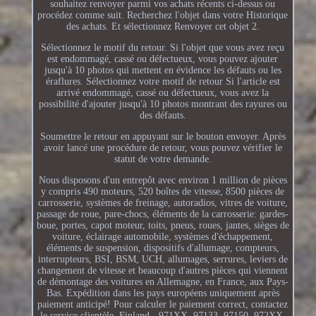
souhaitez renvoyer parmi vos achats récents ci-dessus ou
procédez comme suit. Recherchez l'objet dans votre Historique
des achats. Et sélectionnez Renvoyer cet objet 2.
Sélectionnez le motif du retour. Si l'objet que vous avez reçu
est endommagé, cassé ou défectueux, vous pouvez ajouter
jusqu'à 10 photos qui mettent en évidence les défauts ou les
éraflures. Sélectionnez votre motif de retour Si l'article est
arrivé endommagé, cassé ou défectueux, vous avez la
possibilité d'ajouter jusqu'à 10 photos montrant des rayures ou
des défauts.
Soumettre le retour en appuyant sur le bouton envoyer. Après
avoir lancé une procédure de retour, vous pouvez vérifier le
statut de votre demande.
Nous disposons d'un entrepôt avec environ 1 million de pièces
y compris 490 moteurs, 520 boîtes de vitesse, 8500 pièces de
carrosserie, systèmes de freinage, autoradios, vitres de voiture,
passage de roue, pare-chocs, éléments de la carrosserie: gardes-
boue, portes, capot moteur, toits, pneus, roues, jantes, sièges de
voiture, éclairage automobile, systèmes d'échappement,
éléments de suspension, dispositifs d'allumage, compteurs,
interrupteurs, BSI, BSM, UCH, allumages, serrures, leviers de
changement de vitesse et beaucoup d'autres pièces qui viennent
de démontage des voitures en Allemagne, en France, aux Pays-
Bas. Expédition dans les pays européens uniquement après
paiement anticipé! Pour calculer le paiement correct, contactez
le service clientèle. Finland - 971XX, 97133, 97150, 972XX,