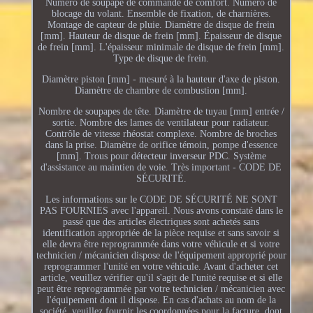
Numéro de soupape de commande de comfort. Numéro de
blocage du volant. Ensemble de fixation, de charnières.
Montage de capteur de pluie. Diamètre de disque de frein
[mm]. Hauteur de disque de frein [mm]. Épaisseur de disque
de frein [mm]. L'épaisseur minimale de disque de frein [mm].
Type de disque de frein.
Diamètre piston [mm] - mesuré à la hauteur d'axe de piston.
Diamètre de chambre de combustion [mm].
Nombre de soupapes de tête. Diamètre de tuyau [mm] entrée /
sortie. Nombre des lames de ventilateur pour radiateur.
Contrôle de vitesse rhéostat complexe. Nombre de broches
dans la prise. Diamètre de orifice témoin, pompe d'essence
[mm]. Trous pour détecteur inverseur PDC. Système
d'assistance au maintien de voie. Très important - CODE DE
SÉCURITÉ.
Les informations sur le CODE DE SÉCURITÉ NE SONT
PAS FOURNIES avec l'appareil. Nous avons constaté dans le
passé que des articles électriques sont achetés sans
identification appropriée de la pièce requise et sans savoir si
elle devra être reprogrammée dans votre véhicule et si votre
technicien / mécanicien dispose de l'équipement approprié pour
reprogrammer l'unité en votre véhicule. Avant d'acheter cet
article, veuillez vérifier qu'il s'agit de l'unité requise et si elle
peut être reprogrammée par votre technicien / mécanicien avec
l'équipement dont il dispose. En cas d'achats au nom de la
société, veuillez fournir les coordonnées pour la facture, dont