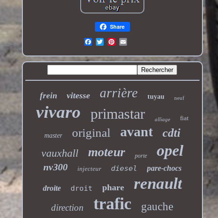
Share
arrière
vitesse
frein
tuyau
neuf
vivaro
primastar
fiat
alliage
avant
original
cdti
master
opel
moteur
vauxhall
porte
nv300
diesel
pare-chocs
injecteur
renault
phare
droite
droit
trafic
gauche
direction