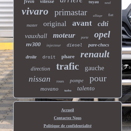
vitesse
frein
tuyau
neuf
vivaro
primastar
fiat
alliage
avant
original
cdti
master
opel
moteur
vauxhall
porte
nv300
diesel
pare-chocs
injecteur
renault
phare
droite
droit
trafic
gauche
direction
pour
nissan
pompe
roues
talento
movano
turbo
Accueil
Contactez Nous
Politique de confidentialité