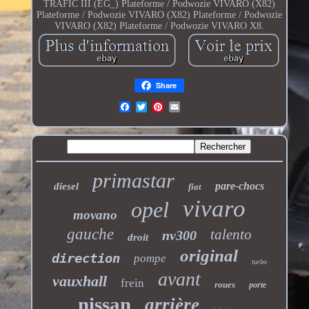
TRAFIC III (EG_) Plateforme / Podwozie VIVARO (X82)
Plateforme / Podwozie VIVARO (X82) Plateforme / Podwozie
VIVARO (X82) Plateforme / Podwozie VIVARO X8.
Share
primastar
pare-chocs
diesel
fiat
vivaro
opel
movano
gauche
talento
nv300
droit
original
direction
pompe
turbo
avant
vauxhall
frein
roues
porte
nissan
arrière