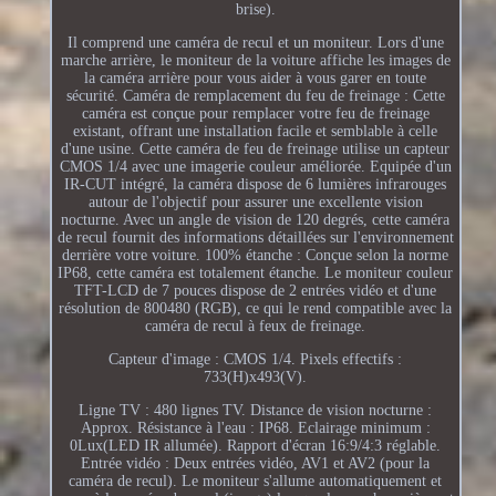
brise).
Il comprend une caméra de recul et un moniteur. Lors d'une
marche arrière, le moniteur de la voiture affiche les images de
la caméra arrière pour vous aider à vous garer en toute
sécurité. Caméra de remplacement du feu de freinage : Cette
caméra est conçue pour remplacer votre feu de freinage
existant, offrant une installation facile et semblable à celle
d'une usine. Cette caméra de feu de freinage utilise un capteur
CMOS 1/4 avec une imagerie couleur améliorée. Equipée d'un
IR-CUT intégré, la caméra dispose de 6 lumières infrarouges
autour de l'objectif pour assurer une excellente vision
nocturne. Avec un angle de vision de 120 degrés, cette caméra
de recul fournit des informations détaillées sur l'environnement
derrière votre voiture. 100% étanche : Conçue selon la norme
IP68, cette caméra est totalement étanche. Le moniteur couleur
TFT-LCD de 7 pouces dispose de 2 entrées vidéo et d'une
résolution de 800480 (RGB), ce qui le rend compatible avec la
caméra de recul à feux de freinage.
Capteur d'image : CMOS 1/4. Pixels effectifs :
733(H)x493(V).
Ligne TV : 480 lignes TV. Distance de vision nocturne :
Approx. Résistance à l'eau : IP68. Eclairage minimum :
0Lux(LED IR allumée). Rapport d'écran 16:9/4:3 réglable.
Entrée vidéo : Deux entrées vidéo, AV1 et AV2 (pour la
caméra de recul). Le moniteur s'allume automatiquement et