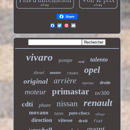
Share
vivaro
talento
pompe
neuf
opel
diesel
master
roues
arrière
original
droite
injecteur
primastar
moteur
nv300
renault
nissan
cdti
phare
movano
pare-chocs
tuyau
alliage
direction
vitesse
droit
fiat
avant
vauxhall