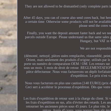
They are not allowed to be dismantled (only complete parts i
After 45 days, you can of course also send cores back, but he
a certain time. Otherwise some products will not be availabl
please send the cores w
Finally, you want the deposit amount faster back and we n
parcels outside Europe. Please understand us that same sales
Hungary, but VAT in 
We are not responsible
(démonté, nettoyé, pièces usées remplacées, réassemblé, pein
Orient, mais seulement des produits d'origine, utilisés par le
porte un numéro de comparaison OEM / OM. Les retours sur le
sous un mois. 1 mois de droit de retour. REGLEMENTATIO
pièce défectueuse. Nous vous facturerons un dépôt forfaitair
d'expédition. Le prix n'est v
Nous vous facturons en plus une caution [140 EURO] (prix de l
Ceci sert à accélérer le processus d'expédition. Dès que vot
Les frais d'expédition de retour sont à la charge du client. Si 
les frais d'expédition en sus, afin d'éviter des retards. Les 
retourner les anciennes pièces sous 45 jours. Le plus vite, l
pièces. Après 45 jours, vous pouvez bien sûr éga