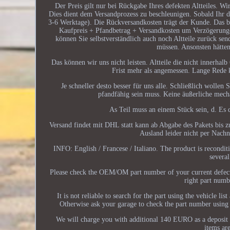
Der Preis gilt nur bei Rückgabe Ihres defekten Altteiles. W
Dies dient dem Versandprozess zu beschleunigen. Sobald Ihr de
3-6 Werktage). Die Rückversandkosten trägt der Kunde. Das be
Kaufpreis + Pfandbetrag + Versandkosten um Verzögerunge
können Sie selbstverständlich auch noch Altteile zurück s
müssen. Ansonsten hätten
Das können wir uns nicht leisten. Altteile die nicht inner
Frist mehr als angemessen. Lange Rede ku
Je schneller desto besser für uns alle. Schließlich wollen 
pfandfähig sein muss. Keine äußerliche mech
As Teil muss an einem Stück sein, d. Es d
Versand findet mit DHL statt kann ab Abgabe des Pakets bis 
Ausland leider nicht per Nach
INFO: English / Francese / Italiano. The product is recondi
several
Please check the OEM/OM part number of your current defectiv
right part numb
It is not reliable to search for the part using the vehicle l
Otherwise ask your garage to check the part number using a
We will charge you with additional 140 EURO as a deposit (c
items ar