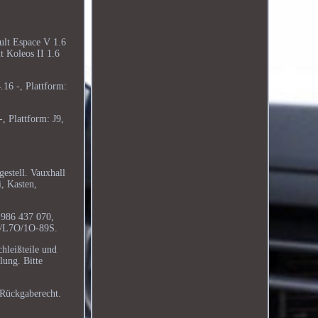
ult Espace V 1.6
t Koleos II 1.6
16 -, Plattform:
, Plattform: J9,
gestell. Vauxhall
, Kasten,
 986 437 070,
/L7O/1O-89S.
leißteile und
lung. Bitte
 Rückgaberecht.