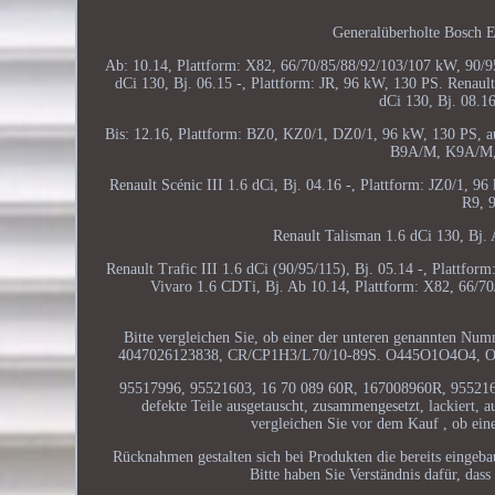
Generalüberholte Bosch E
Ab: 10.14, Plattform: X82, 66/70/85/88/92/103/107 kW, 90/95
dCi 130, Bj. 06.15 -, Plattform: JR, 96 kW, 130 PS. Renaul
dCi 130, Bj. 08.1
Bis: 12.16, Plattform: BZ0, KZ0/1, DZ0/1, 96 kW, 130 PS, au
B9A/M, K9A/M, 9
Renault Scénic III 1.6 dCi, Bj. 04.16 -, Plattform: JZ0/1, 9
R9, 
Renault Talisman 1.6 dCi 130, Bj.
Renault Trafic III 1.6 dCi (90/95/115), Bj. 05.14 -, Plattfor
Vivaro 1.6 CDTi, Bj. Ab 10.14, Plattform: X82, 66/7
Bitte vergleichen Sie, ob einer der unteren genannten Nu
4047026123838, CR/CP1H3/L70/10-89S. O445O1O4O4, 
95517996, 95521603, 16 70 089 60R, 167008960R, 955216O
defekte Teile ausgetauscht, zusammengesetzt, lackiert, a
vergleichen Sie vor dem Kauf , ob ei
Rücknahmen gestalten sich bei Produkten die bereits eingeba
Bitte haben Sie Verständnis dafür, da