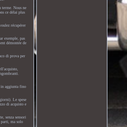
n terme. Nous ne
ns ce délai plus
 voulez récupérer
par exemple, pas
ement démontée de
anco di prova per
ll'acquisto,
ingombranti.
 in aggiunta fino
giorni). Le spese
zzo di acquisto e
te, senza sensori
 parti, ma solo