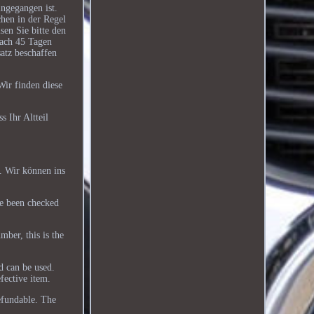
ingegangen ist.
chen in der Regel
sen Sie bitte den
Nach 45 Tagen
atz beschaffen
Wir finden diese
s Ihr Altteil
. Wir können ins
ve been checked
ber, this is the
od can be used.
fective item.
efundable. The