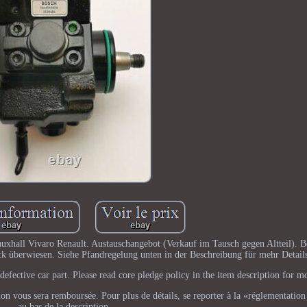
xhall Vivaro Renault. Austauschangebot (Verkauf im Tausch gegen Altteil). B
ück überwiesen. Siehe Pfandregelung unten in der Beschreibung für mehr Detail
efective car part. Please read core pledge policy in the item description for mo
tion vous sera remboursée. Pour plus de détails, se reporter à la «réglementation
au bas de la description.