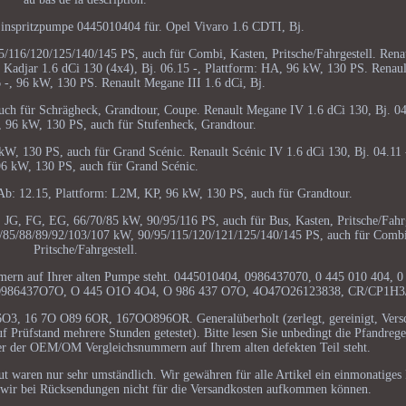
inspritzpumpe 0445010404 für. Opel Vivaro 1.6 CDTI, Bj.
/116/120/125/140/145 PS, auch für Combi, Kasten, Pritsche/Fahrgestell. Rena
t Kadjar 1.6 dCi 130 (4x4), Bj. 06.15 -, Plattform: HA, 96 kW, 130 PS. Renaul
6 -, 96 kW, 130 PS. Renault Megane III 1.6 dCi, Bj.
ch für Schrägheck, Grandtour, Coupe. Renault Megane IV 1.6 dCi 130, Bj. 04.
6 kW, 130 PS, auch für Stufenheck, Grandtour.
6 kW, 130 PS, auch für Grand Scénic. Renault Scénic IV 1.6 dCi 130, Bj. 04.11 -
96 kW, 130 PS, auch für Grand Scénic.
 Ab: 12.15, Plattform: L2M, KP, 96 kW, 130 PS, auch für Grandtour.
m: JG, FG, EG, 66/70/85 kW, 90/95/116 PS, auch für Bus, Kasten, Pritsche/Fahr
0/85/88/89/92/103/107 kW, 90/95/115/120/121/125/140/145 PS, auch für Combi
Pritsche/Fahrgestell.
mmern auf Ihrer alten Pumpe steht. 0445010404, 0986437070, 0 445 010 404, 0
O986437O7O, O 445 O1O 4O4, O 986 437 O7O, 4O47O26123838, CR/CP1H3
3, 16 7O O89 6OR, 167OO896OR. Generalüberholt (zerlegt, gereinigt, Versch
uf Prüfstand mehrere Stunden getestet). Bitte lesen Sie unbedingt die Pfandrege
ner der OEM/OM Vergleichsnummern auf Ihrem alten defekten Teil steht.
ut waren nur sehr umständlich. Wir gewähren für alle Artikel ein einmonatiges
ss wir bei Rücksendungen nicht für die Versandkosten aufkommen können.