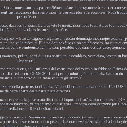
s. Sinon, nous n'aurions pas ces éléments dans le programme à court et à moye
sont pas retournées dans les 6 mois ne peuvent plus être acceptées. Nous trouvo
que suffisant.
ièces dans les 45 jours. Le plus vite le mieux pour nous tous. Après tout, vous
lus tôt et nous voulons les anciennes pièces.
 consignée. « Etre consignée » signifie : - Aucun dommage mécanique externe (
tre en une seule pièce, c. Elle ne doit pas être en pièces détachées, mais uniqu
vraisons contre remboursement ne sont possibles que dans des cas exceptionnels.
smontato, pulito, parti di usura sostituite, assemblato, verniciato, testato su b
diverse ore).
 prodotti originali, utilizzati dal costruttore del veicolo in fabbrica. Prima de
umeri di riferimento OEM/OM. I resi per i prodotti già montati risultano molto 
ranzia di rimborso di un mese su tutti gli articoli.
stituzione della parte usata difettosa. Vi addebiteremo una cauzione di 140 EURO
one da parte nostra della parte usata difettosa.
a riceveremo la parte usata difettosa, l'importo vi sarà subito rimborsato (3-6 
 bonifico bancario, vi preghiamo di trasferire l'importo della cauzione più il pre
e di spedizione, al fine di evitare ritardi.
oggetta a cauzione. Nessun danno meccanico esterno (ad esempio, senza spine rot
. La parte deve essere in un unico pezzo, cioè non deve essere suddivisa in singole
smontata professionalmente.