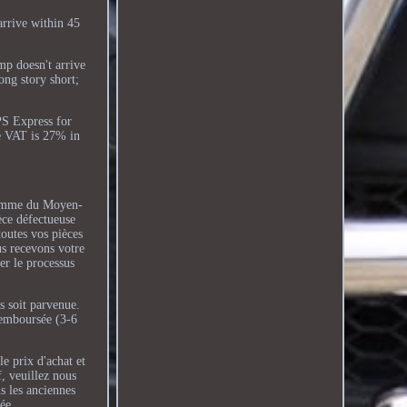
arrive within 45
mp doesn't arrive
ong story short;
PS Express for
le VAT is 27% in
 gamme du Moyen-
ièce défectueuse
outes vos pièces
 recevons votre
er le processus
s soit parvenue.
remboursée (3-6
le prix d'achat et
f, veuillez nous
us les anciennes
ée.