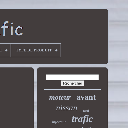
E
TYPE DE PRODUIT
avant
moteur
nissan
neuf
trafic
injecteur