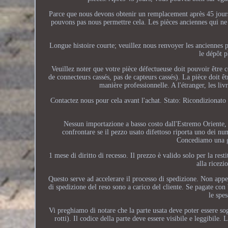
Parce que nous devons obtenir un remplacement après 45 jour
pouvons pas nous permettre cela. Les pièces anciennes qui ne 
Longue histoire courte; veuillez nous renvoyer les anciennes p
le dépôt p
Veuillez noter que votre pièce défectueuse doit pouvoir être
de connecteurs cassés, pas de capteurs cassés). La pièce doit ê
manière professionnelle. A l'étranger, les li
Contactez nous pour cela avant l'achat. Stato: Ricondizionato (
Nessun importazione a basso costo dall'Estremo Oriente, ma
confrontare se il pezzo usato difettoso riporta uno dei n
Concediamo una ga
1 mese di diritto di recesso. Il prezzo è valido solo per la re
alla ricezi
Questo serve ad accelerare il processo di spedizione. Non appen
di spedizione del reso sono a carico del cliente. Se pagate con
le spes
Vi preghiamo di notare che la parte usata deve poter essere s
rotti). Il codice della parte deve essere visibile e leggibile