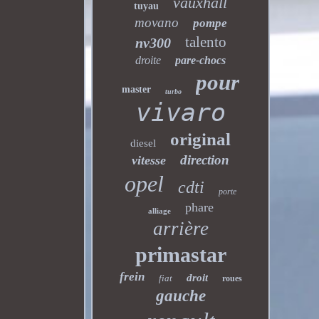
vauxhall
tuyau
movano
pompe
talento
nv300
droite
pare-chocs
pour
master
turbo
vivaro
original
diesel
direction
vitesse
opel
cdti
porte
phare
alliage
arrière
primastar
frein
droit
fiat
roues
gauche