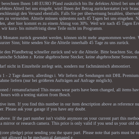
ir berechnen Ihnen 140 EURO Pfand zusätzlich bis Ihr defektes Altteil bei uns e
fektes Altteil bei uns eingeht, wird Ihnen der Betrag zurückerstattet (wir brau
schleunigt den Versand ebenfalls. Falls Sie per überweisung bezahlen, überwei
n zu vermeiden. Altteile müssen spätestens nach 45 Tagen bei uns eingehen. 
enden, aber hier kommt es zu einem Abzug von 30%. Weil wir nach 45 Tagen Ers
 wir kurz- bis mittelfristig diese Teile nicht im Programm.
halb 6 Monaten zurück gesendet werden, können nicht mehr angenommen werden. 
rzer Sinn; bitte senden Sie die Altteile innerhalb 45 Tage zu uns zurück.
Sie den Pfandbetrag schneller zurück und wir die Altteile. Bitte beachten Sie, das
anische Schäden z. Keine abgebrochene Stecker, keine abgebrochene Sensoren.
arf nicht in Einzelteile zerlegt sein, sondern nur fachmännisch abmontiert.
zu 1 - 2 Tage dauern, allerdings i. Wir liefern die Sendungen mit DHL Premium
nahme liefern (nur bei größeren Aufträgen auf Anfrage möglich).
tioned / remanufactured This means wear parts have been changed, all items ha
 hours with a testing station from Bosch.
e item. If you find this number in our item description above as reference num
er. Please ask your garage if you have any doubt.
ist above. If the part number isn't visible anymore on your current part this meth
 mirror or research camera. This price is only valid if you send us your old de
ore pledge) prior sending you the spare part. Please note that parts must be r
e not allowed to be mechanical damaged e.