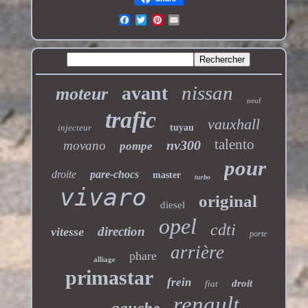
nissan
avant
moteur
neuf
trafic
vauxhall
injecteur
tuyau
talento
nv300
movano
pompe
pour
droite
pare-chocs
master
turbo
vivaro
original
diesel
opel
cdti
direction
vitesse
porte
arrière
phare
alliage
primastar
frein
droit
fiat
renault