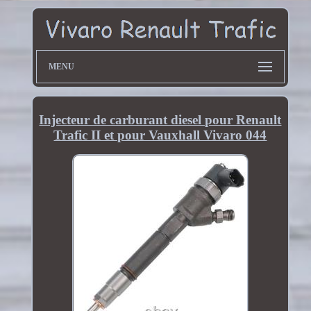
MENU
Injecteur de carburant diesel pour Renault
Trafic II et pour Vauxhall Vivaro 044