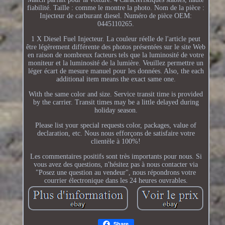
fiabilité. Taille : comme le montre la photo. Nom de la pièce :
Injecteur de carburant diesel. Numéro de pièce OEM:
0445110265.
1 X Diesel Fuel Injecteur. La couleur réelle de l'article peut
être légèrement différente des photos présentées sur le site Web
en raison de nombreux facteurs tels que la luminosité de votre
moniteur et la luminosité de la lumière. Veuillez permettre un
léger écart de mesure manuel pour les données. Also, the each
additional item means the exact same one.
With the same color and size. Service transit time is provided
by the carrier. Transit times may be a little delayed during
holiday season.
Please list your special requests color, packages, value of
declaration, etc. Nous nous efforçons de satisfaire votre
clientèle à 100%!
Les commentaires positifs sont très importants pour nous. Si
vous avez des questions, n'hésitez pas à nous contacter via
"Posez une question au vendeur", nous répondrons votre
courrier électronique dans les 24 heures ouvrables.
Share