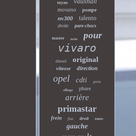
vauxhall
tuyau
movano
pompe
talento
nv300
droite
pare-chocs
pour
master
turbo
vivaro
original
diesel
direction
vitesse
opel
cdti
porte
phare
alliage
arrière
primastar
frein
droit
fiat
roues
gauche