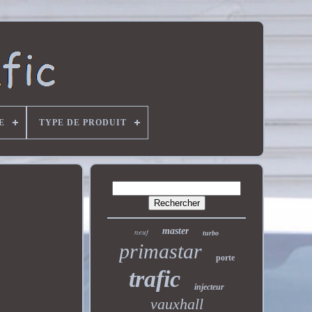
E
TYPE DE PRODUIT
master
neuf
turbo
primastar
porte
trafic
injecteur
vauxhall