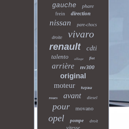
gauche
phare
direction
frein
nissan
pare-chocs
vivaro
droite
renault
cdti
talento
fiat
alliage
arrière
nv300
original
moteur
tuyau
avant
diesel
roues
pour
movano
opel
pompe
droit
vitesse