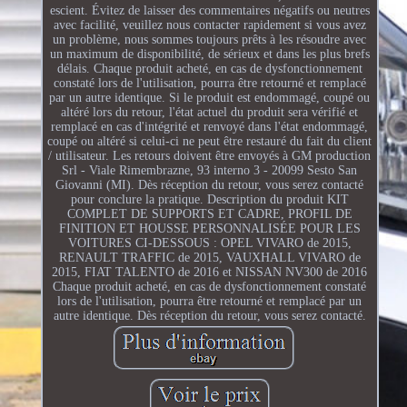
escient. Évitez de laisser des commentaires négatifs ou neutres
avec facilité, veuillez nous contacter rapidement si vous avez
un problème, nous sommes toujours prêts à les résoudre avec
un maximum de disponibilité, de sérieux et dans les plus brefs
délais. Chaque produit acheté, en cas de dysfonctionnement
constaté lors de l'utilisation, pourra être retourné et remplacé
par un autre identique. Si le produit est endommagé, coupé ou
altéré lors du retour, l'état actuel du produit sera vérifié et
remplacé en cas d'intégrité et renvoyé dans l'état endommagé,
coupé ou altéré si celui-ci ne peut être restauré du fait du client
/ utilisateur. Les retours doivent être envoyés à GM production
Srl - Viale Rimembrazne, 93 interno 3 - 20099 Sesto San
Giovanni (MI). Dès réception du retour, vous serez contacté
pour conclure la pratique. Description du produit KIT
COMPLET DE SUPPORTS ET CADRE, PROFIL DE
FINITION ET HOUSSE PERSONNALISÉE POUR LES
VOITURES CI-DESSOUS : OPEL VIVARO de 2015,
RENAULT TRAFFIC de 2015, VAUXHALL VIVARO de
2015, FIAT TALENTO de 2016 et NISSAN NV300 de 2016
Chaque produit acheté, en cas de dysfonctionnement constaté
lors de l'utilisation, pourra être retourné et remplacé par un
autre identique. Dès réception du retour, vous serez contacté.