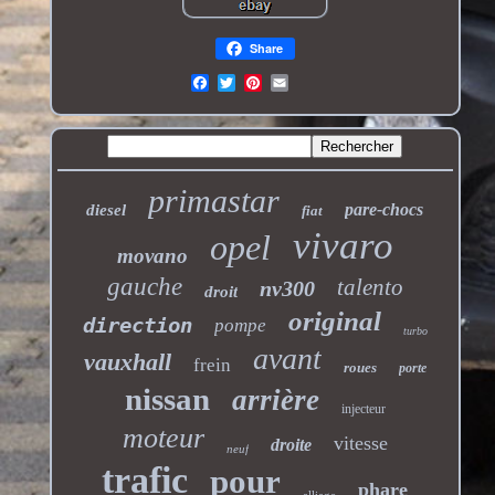
Share
primastar
pare-chocs
diesel
fiat
vivaro
opel
movano
gauche
talento
nv300
droit
original
direction
pompe
turbo
avant
vauxhall
frein
roues
porte
nissan
arrière
injecteur
moteur
vitesse
droite
neuf
trafic
pour
phare
alliage