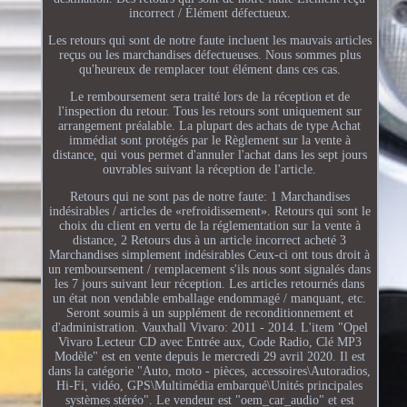
incorrect / Élément défectueux.
Les retours qui sont de notre faute incluent les mauvais articles
reçus ou les marchandises défectueuses. Nous sommes plus
qu'heureux de remplacer tout élément dans ces cas.
Le remboursement sera traité lors de la réception et de
l'inspection du retour. Tous les retours sont uniquement sur
arrangement préalable. La plupart des achats de type Achat
immédiat sont protégés par le Règlement sur la vente à
distance, qui vous permet d'annuler l'achat dans les sept jours
ouvrables suivant la réception de l'article.
Retours qui ne sont pas de notre faute: 1 Marchandises
indésirables / articles de «refroidissement». Retours qui sont le
choix du client en vertu de la réglementation sur la vente à
distance, 2 Retours dus à un article incorrect acheté 3
Marchandises simplement indésirables Ceux-ci ont tous droit à
un remboursement / remplacement s'ils nous sont signalés dans
les 7 jours suivant leur réception. Les articles retournés dans
un état non vendable emballage endommagé / manquant, etc.
Seront soumis à un supplément de reconditionnement et
d'administration. Vauxhall Vivaro: 2011 - 2014. L'item "Opel
Vivaro Lecteur CD avec Entrée aux, Code Radio, Clé MP3
Modèle" est en vente depuis le mercredi 29 avril 2020. Il est
dans la catégorie "Auto, moto - pièces, accessoires\Autoradios,
Hi-Fi, vidéo, GPS\Multimédia embarqué\Unités principales
systèmes stéréo". Le vendeur est "oem_car_audio" et est