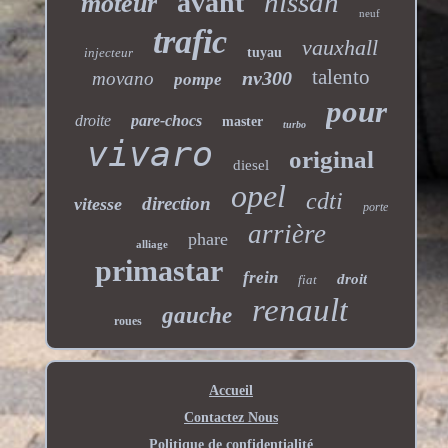
nissan
avant
moteur
neuf
trafic
vauxhall
injecteur
tuyau
talento
nv300
movano
pompe
pour
droite
pare-chocs
master
turbo
vivaro
original
diesel
opel
cdti
direction
vitesse
porte
arrière
phare
alliage
primastar
frein
droit
fiat
renault
gauche
roues
Accueil
Contactez Nous
Politique de confidentialité