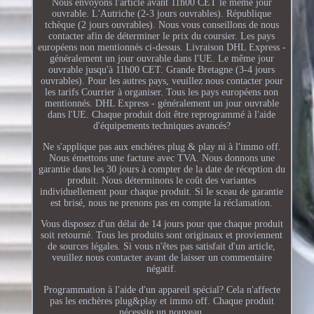
Nous envoyons l'article avant 11h00 CET le même jour
ouvrable. L'Autriche (2-3 jours ouvrables). République
tchèque (2 jours ouvrables). Nous vous conseillons de nous
contacter afin de déterminer le prix du coursier. Les pays
européens non mentionnés ci-dessus. Livraison DHL Express -
généralement un jour ouvrable dans l'UE. Le même jour
ouvrable jusqu'à 11h00 CET. Grande Bretagne (3-4 jours
ouvrables). Pour les autres pays, veuillez nous contacter pour
les tarifs Courrier à organiser. Tous les pays européens non
mentionnés. DHL Express - généralement un jour ouvrable
dans l'UE. Chaque produit doit être reprogrammé à l'aide
d'équipements techniques avancés?
Ne s'applique pas aux enchères plug & play ni à l'immo off.
Nous émettons une facture avec TVA. Nous donnons une
garantie dans les 30 jours à compter de la date de réception du
produit. Nous déterminons le coût des variantes
individuellement pour chaque produit. Si le sceau de garantie
est brisé, nous ne prenons pas en compte la réclamation.
Vous disposez d'un délai de 14 jours pour que chaque produit
soit retourné. Tous les produits sont originaux et proviennent
de sources légales. Si vous n'êtes pas satisfait d'un article,
veuillez nous contacter avant de laisser un commentaire
négatif.
Programmation à l'aide d'un appareil spécial? Cela n'affecte
pas les enchères plug&play et immo off. Chaque produit
nécessite un nouveau.