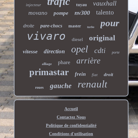
trafic
vauxhall
injecteur
tuyau
talento
nv300
movano
pompe
pour
droite
pare-chocs
master
turbo
vivaro
original
diesel
opel
cdti
direction
vitesse
porte
arrière
phare
alliage
primastar
frein
droit
fiat
renault
gauche
roues
Accueil
Contactez Nous
Politique de confidentialité
Conditions d'utilisation